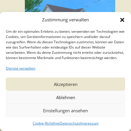
Zustimmung verwalten
Um dir ein optimales Erlebnis zu bieten, verwenden wir Technologien wie
Cookies, um Geräteinformationen zu speichern und/oder darauf
zuzugreifen. Wenn du diesen Technologien zustimmst, können wir Daten
wie das Surfverhalten oder eindeutige IDs auf dieser Website
verarbeiten. Wenn du deine Zustimmung nicht erteilst oder zurückziehst,
können bestimmte Merkmale und Funktionen beeinträchtigt werden.
Neubau zwei Doppelhäuser in
Emmerich (Holzbauweise),
Dienste verwalten
Perspektive Straße
Akzeptieren
Ablehnen
Einstellungen ansehen
© 2025 Architektin Kempkens
I
Links
I
Impressum
I
Datenschutz
Cookie-Richtlinie
Datenschutz
Impressum